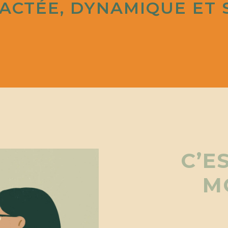
CTÉE, DYNAMIQUE ET S
C’E
M