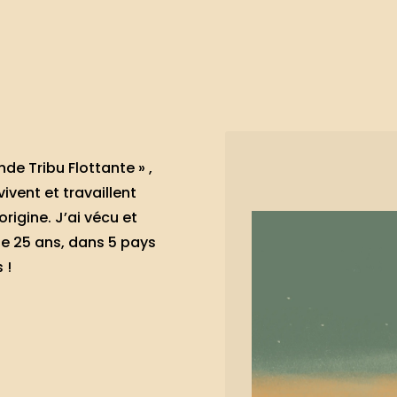
de Tribu Flottante » ,
ivent et travaillent
rigine. J’ai vécu et
de 25 ans, dans 5 pays
 !