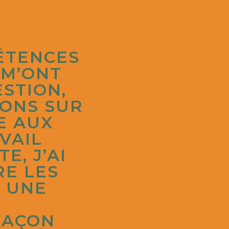
ÉTENCES
 M’ONT
STION,
IONS SUR
E AUX
VAIL
E, J’AI
RE LES
. UNE
FAÇON